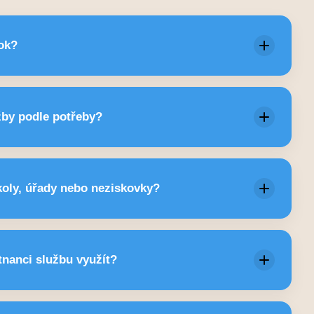
ok?
 začíná pilotem a podle výsledků program rozšíří.
by podle potřeby?
ny jsou orientační — službu nastavíme na míru.
koly, úřady nebo neziskovky?
nguje pro všechny typy organizací.
nanci službu využít?