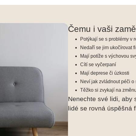
Čemu i vaši zaměs
Potýkají se s problémy v 
Nedaří se jim ukočírovat 
Mají potíže s výchovou sv
Cítí se vyčerpaní
Mají deprese či úzkosti
Neví jak zvládnout péči o 
Těžko si zvykají na změnu
Nenechte své lidi, aby 
lidé se rovná úspěšná f