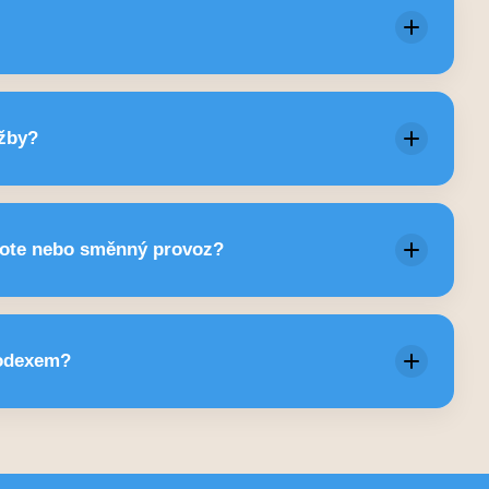
amžitě po aktivaci programu.
ikdy nevidí jména ani osobní údaje. Reporting je
užby?
anonymizovaný.
 schůzku, nastavíme rozsah, představíme službu
mote nebo směnný provoz?
nancům, pomůžeme s komunikací.
upná 24/7 pro všechny typy zaměstnanců.
kodexem?
 řídí etickým kodexem pracovníků linek důvěry.