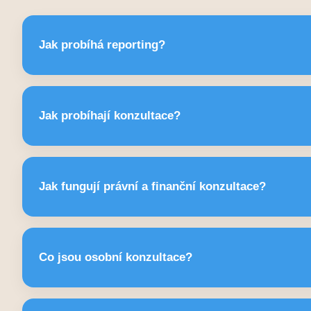
Jak probíhá reporting?
Obsahuje počet konzultací a nejčastější témata. Frek
Jak probíhají konzultace?
(měsíčně / kvartálně / pololetně). Výstupy pomáhaj
Trvají 30–60 minut, probíhají telefonicky nebo online. Po
Jak fungují právní a finanční konzultace?
prvním krokem a doporučením další odb
30–60 minut, základní orientace, doporučení kroků, př
Co jsou osobní konzultace?