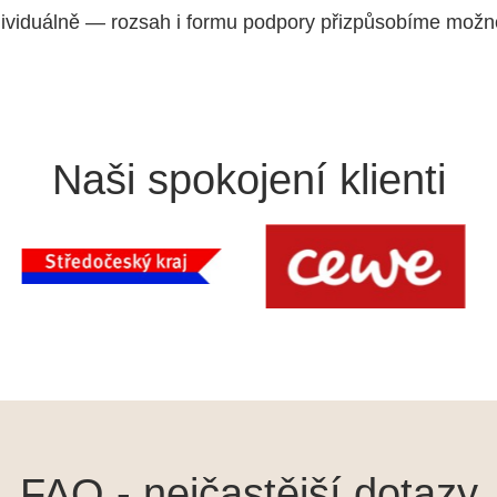
individuálně — rozsah i formu podpory přizpůsobíme možn
Naši spokojení klienti
FAQ - nejčastější dotazy