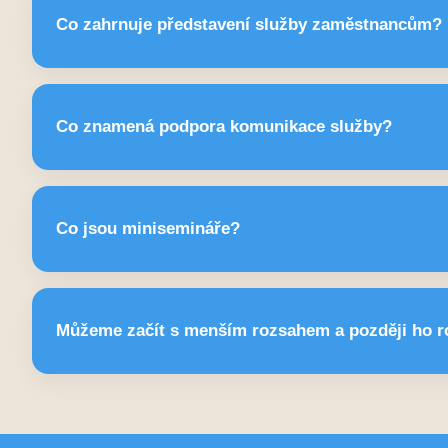
Terapeuti přijedou na pracoviště a poskytují individuá
Co zahrnuje představení služby zaměstnancům?
dne.
Krátké školení o tom, jak služba funguje a kdy ji využ
Co znamená podpora komunikace služby?
ročně.
Pomůžeme s interní komunikací: vizitky, letáky, te
Co jsou minisemináře?
Krátké vzdělávací bloky na témata jako duševní zdraví
Můžeme začít s menším rozsahem a později ho ro
práce a rodiny nebo témata z repo
Ano. Program je modulární a lze ho kdyk