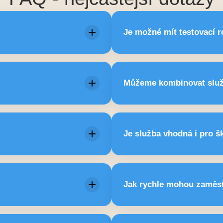
Je možné mít testovací r
venci nastavíme dle dohody
Ano. Mnoho organizací
Můžeme kombinovat služ
í cílit další podporu.
máhají s orientací v situaci,
Ano. Pricingové plá
Je služba vhodná i pro š
orné pomoci.
ípadně kontakt na odborníky.
Ano. Fu
Jak rychle mohou zaměst