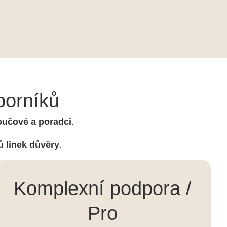
borníků
 koučové a poradci
.
 linek důvěry
.
Komplexní podpora /
Pro