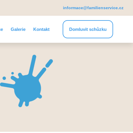
informace@familienservice.cz
ce
Galerie
Kontakt
Domluvit schůzku