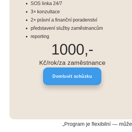
SOS linka 24/7
3× konzultace
2× právní a finanční poradenství
představení služby zaměstnancům
reporting
1000,-
Kč/rok/za zaměstnance
Domluvit schůzku
„Program je flexibilní — může