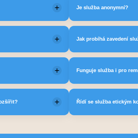
lní podporu během pracovního
Ok
Je služba anonymní?
ít. Doporučujeme opakovat 1×
Ano. Zaměstnavatel n
Jak probíhá zavedení sl
Jednoduše: domluvíme
xty, bannery, intranet.
Funguje služba i pro re
zaměst
, prevence stresu, slaďování
Ano. Je dost
zšířit?
Řídí se služba etickým 
rtingu.
oliv upravit.
Ano. Konzultanti se