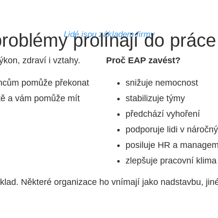
Lidé jsou základem firmy
roblémy prolínají do prác
výkon, zdraví i vztahy.
Proč EAP zavést?
ancům pomůže překonat
snižuje nemocnost
otě a vám pomůže mít
stabilizuje týmy
předchází vyhoření
podporuje lidi v náročný
posiluje HR a managem
zlepšuje pracovní klima
lad. Některé organizace ho vnímají jako nadstavbu, jiné 