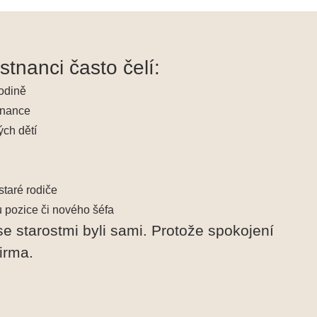
tnanci často čelí:
rodině
finance
ých dětí
staré rodiče
 pozice či nového šéfa
se starostmi byli sami. Protože spokojení
irma.