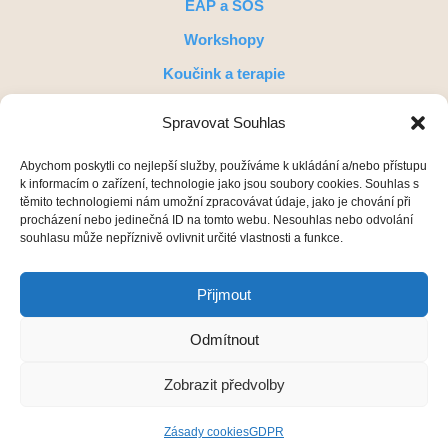
EAP a SOS
Workshopy
Koučink a terapie
Poptej služby na míru
Spravovat Souhlas
Přímý kontakt
Abychom poskytli co nejlepší služby, používáme k ukládání a/nebo přístupu
zuzana.rambouskova@familienservice.cz
k informacím o zařízení, technologie jako jsou soubory cookies. Souhlas s
Tel.: +420 739 030 628
těmito technologiemi nám umožní zpracovávat údaje, jako je chování při
petra.sykorova@familienservice.cz
procházení nebo jedinečná ID na tomto webu. Nesouhlas nebo odvolání
souhlasu může nepříznivě ovlivnit určité vlastnosti a funkce.
Tel.: +420 725 099 916
Sledujte nás
Přijmout
Odmítnout
familienservice.de
Member of the pme Familienservice Group
©
2026
pme Familienservice |
GDPR
Tvorba webu
Zobrazit předvolby
Všechna práva vyhrazena
Cookies
Digitalka.cz
Zásady cookies
GDPR